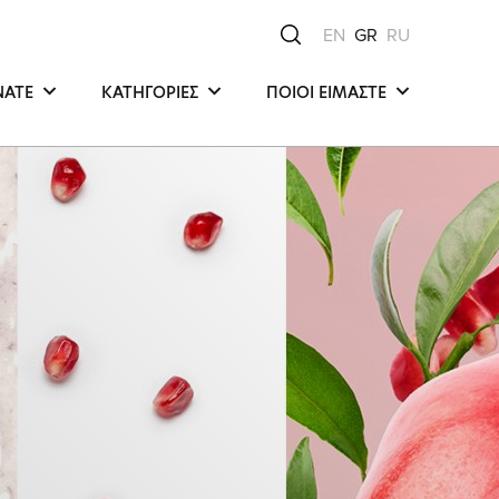
EN
GR
RU
NATE
ΚΑΤΗΓΟΡΙΕΣ
ΠΟΙΟΙ ΕΙΜΑΣΤΕ
Μαλλιά
Μea Νatura - Μediterranean
Οrigin
Σώμα
Οι συνθέσεις μας
Πρόσωπο
Οι δεσμεύσεις μας
Κύρια Δραστικά Συστατικά