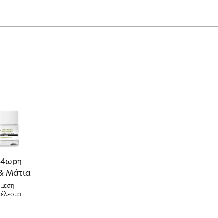
 24ωρη
& Μάτια
Άμεση
έλεσμα.