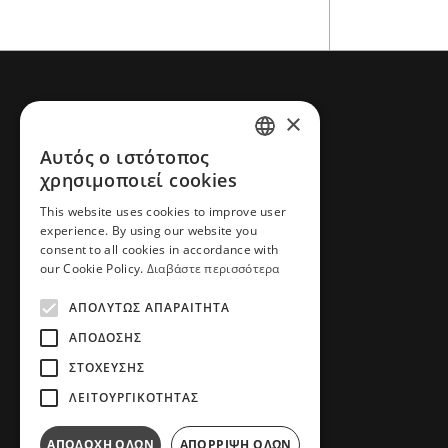
×
ΕΠΙΚΟΙΝΩΝΙΑ
Αυτός ο ιστότοπος
GREEK
χρησιμοποιεί cookies
Τηλέφωνο: +30 2310 837 077
ENGLISH
Email: info@farcommeanatura.gr
This website uses cookies to improve user
experience. By using our website you
Διεύθυνση: ΒΙ.ΠΕ. Νέας
consent to all cookies in accordance with
Ραιδεστού, 57001
our Cookie Policy.
Διαβάστε περισσότερα
Θεσσαλονίκη, Ελλάδα
ΑΠΟΛΎΤΩΣ ΑΠΑΡΑΊΤΗΤΑ
ΑΡ.Γ.Ε.ΜΗ. 03836520500
ΑΠΌΔΟΣΗΣ
ΣΤΌΧΕΥΣΗΣ
ΛΕΙΤΟΥΡΓΙΚΌΤΗΤΑΣ
ΑΠΟΔΟΧΉ ΌΛΩΝ
ΑΠΌΡΡΙΨΗ ΌΛΩΝ